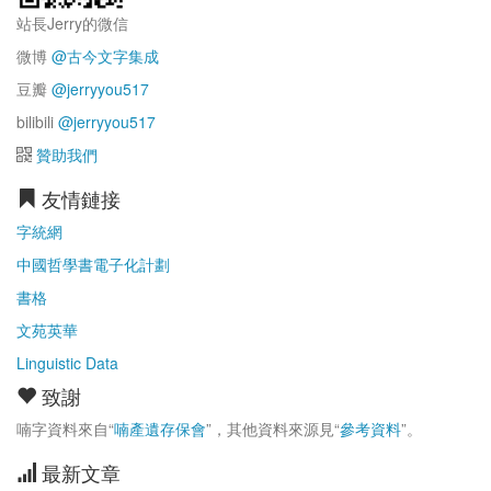
站長Jerry的微信
微博
@古今文字集成
豆瓣
@jerryyou517
bilibili
@jerryyou517
贊助我們
友情鏈接
字統網
中國哲學書電子化計劃
書格
文苑英華
Linguistic Data
致謝
喃字資料來自“
喃產遺存保會
”，其他資料來源見“
參考資料
”。
最新文章