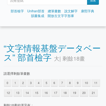
搜索
部首檢字
Unihan部首
總筆畫數
說文解字
康熙字典
韻書集成
開放古文字字形庫
“文字情報基盤データベー
ス” 部首檢字
大| 剩餘18畫
請選擇剩餘筆畫數
0
1
2
3
4
5
6
7
8
9
10
11
12
13
14
15
16
17
18
19
20
21
剩餘18晝的漢字有：