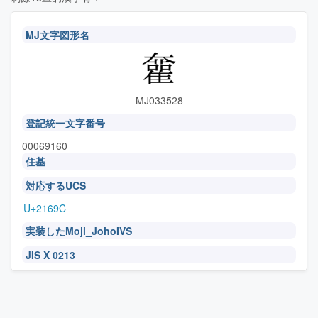
MJ文字図形名
MJ033528
登記統一文字番号
00069160
住基
対応するUCS
U+2169C
実装したMoji_JohoIVS
JIS X 0213